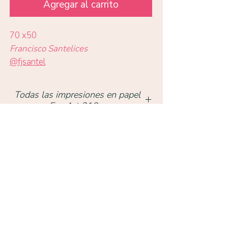
Agregar al carrito
70 x50
Francisco Santelices
@fjsantel
Todas las impresiones en papel
Eco Art 210gr
Volver a obras
TIENDA
Condell 1342, Providencia, Santiago,
Chile -
+569 9872 4910
uprintchile@gmail.com
HORARIO DE ATENCIÓN
Lunes a Viernes: 11:30 a 19:00