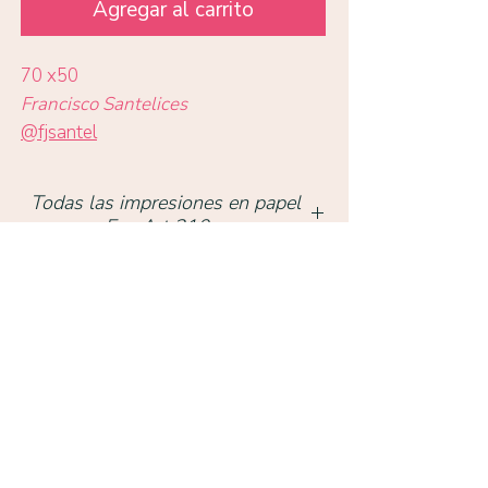
Agregar al carrito
70 x50
Francisco Santelices
@fjsantel
Todas las impresiones en papel
Eco Art 210gr
Volver a obras
TIENDA
Condell 1342, Providencia, Santiago,
Chile -
+569 9872 4910
uprintchile@gmail.com
HORARIO DE ATENCIÓN
Lunes a Viernes: 11:30 a 19:00