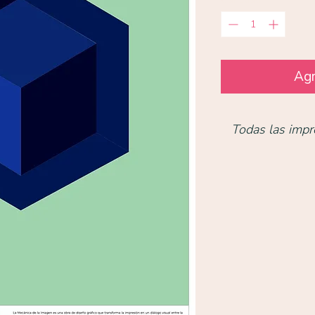
Agr
Todas las impr