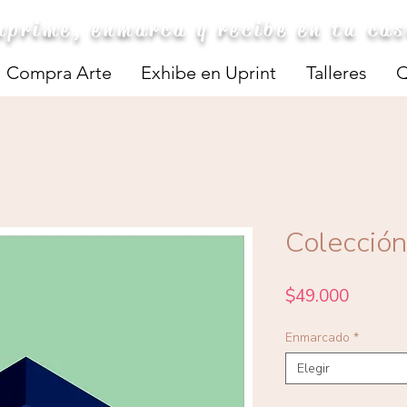
mprime, enmarca y recibe en tu ca
Compra Arte
Exhibe en Uprint
Talleres
Q
Colección
Precio
$49.000
Enmarcado
*
Elegir
Cantidad
*