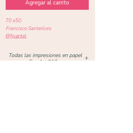
Agregar al carrito
70 x50
Francisco Santelices
@fjsantel
Todas las impresiones en papel
Eco Art 210gr
Volver a obras
TIENDA
Condell 1342, Providencia, Santiago,
Chile -
+569 9872 4910
uprintchile@gmail.com
HORARIO DE ATENCIÓN
Lunes a Viernes: 11:30 a 19:00