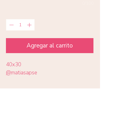
0/100
Cantidad
*
Agregar al carrito
40x30
@
matiasapse
Todas las impresiones en papel
Eco Art 210 gr
Volver a obras