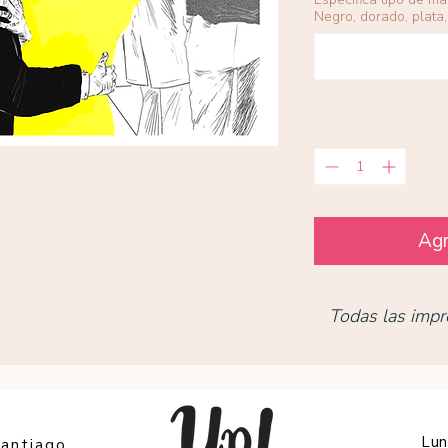
Negro, dorado, plata, 
Cantidad
*
Agr
Todas las impr
Lun
Santiago,