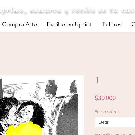
mprime, enmarca y recibe en tu ca
Compra Arte
Exhibe en Uprint
Talleres
Q
1
Precio
$30.000
Enmarcado
*
Elegir
Especifica tipo de m