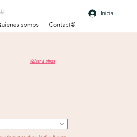
sa
Iniciar sesión
uienes somos
Contact@
Volver a obras
arco (Madera natural Mañio, Blanco,