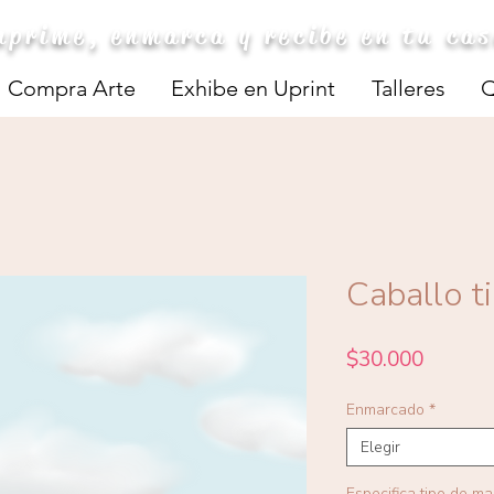
mprime, enmarca y recibe en tu ca
Compra Arte
Exhibe en Uprint
Talleres
Q
Caballo t
Precio
$30.000
Enmarcado
*
Elegir
Especifica tipo de m