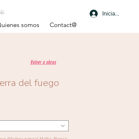
sa
Iniciar sesión
uienes somos
Contact@
Volver a obras
ierra del fuego
arco (Madera natural Mañio, Blanco,