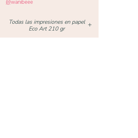
@
wanibeee
Todas las impresiones en papel
Eco Art 210 gr
Volver a obras
TIENDA
Condell 1342, Providencia, Santiago,
Chile -
+569 9872 4910
uprintchile@gmail.com
HORARIO DE ATENCIÓN
Lunes a Viernes: 11:30 a 19:00
Sábado: 15:30-19:30