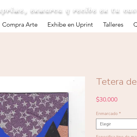
mprime, enmarca y recibe en tu ca
Compra Arte
Exhibe en Uprint
Talleres
Q
Tetera de
Precio
$30.000
Enmarcado
*
Elegir
Especifica tipo de m