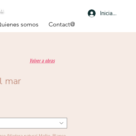
sa
Iniciar sesión
uienes somos
Contact@
Volver a obras
l mar
arco (Madera natural Mañio, Blanco,