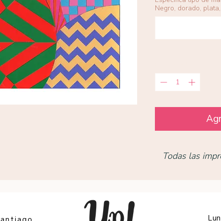
Negro, dorado, plata, 
Cantidad
*
Agr
Todas las impr
Lun
Santiago,