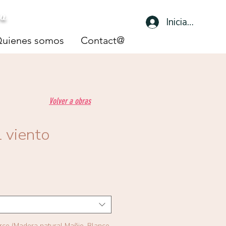
sa
Iniciar sesión
uienes somos
Contact@
Volver a obras
l viento
arco (Madera natural Mañio, Blanco,