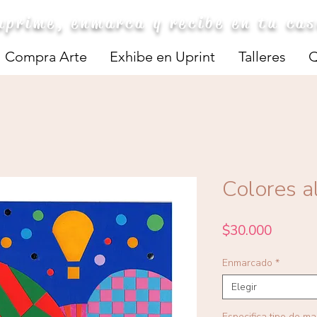
mprime, enmarca y recibe en tu ca
Compra Arte
Exhibe en Uprint
Talleres
Q
Colores a
Precio
$30.000
Enmarcado
*
Elegir
Especifica tipo de m