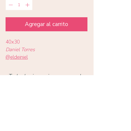
Agregar al carrito
40x30
Daniel Torres
@
eldeiniel
Todas las impresiones en papel
Eco Art 210gr
Volver a obras
TIENDA
Condell 1342, Providencia, Santiago,