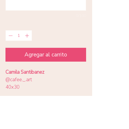
0/100
Cantidad
*
Agregar al carrito
Camila Santibanez
@cafee._.art
40x30
Todas las impresiones en papel
Eco Art 210 gr