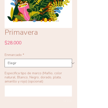
Primavera
Precio
$28.000
Enmarcado
*
Especifica tipo de marco (Mañio, color
natural, Blanco, Negro, dorado, plata,
amarillo y rojo) (opcional)
0/100