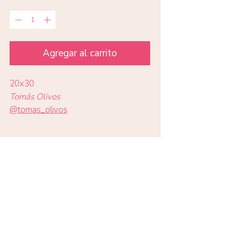
Cantidad
*
Agregar al carrito
20x30
Tomás Olivos
@t
omas_olivos
Todas las impresiones en papel
Eco Art 210gr
Volver a obras
TIENDA