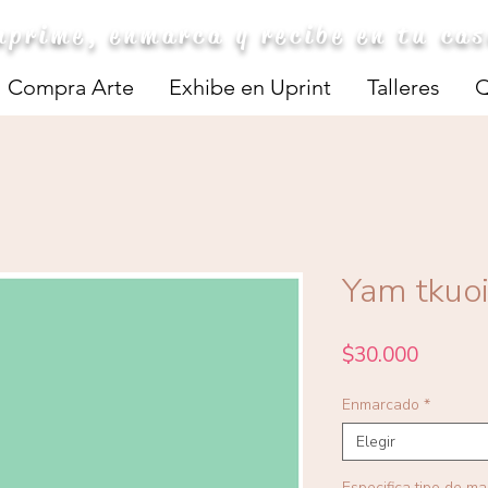
mprime, enmarca y recibe en tu ca
Compra Arte
Exhibe en Uprint
Talleres
Q
Yam tkuoi
Precio
$30.000
Enmarcado
*
Elegir
Especifica tipo de m