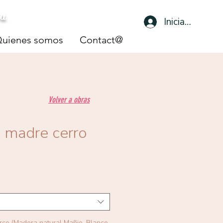
sa
Iniciar sesión
uienes somos
Contact@
Volver a obras
 madre cerro
arco (Madera natural Mañio, Blanco,