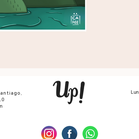
Lun
Santiago,
10
om