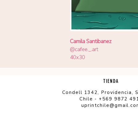
Camila Santibanez
@cafee._.art
40x30
TIENDA
Condell 1342, Providencia, 
Chile - +569 9872 49
uprintchile@gmail.c