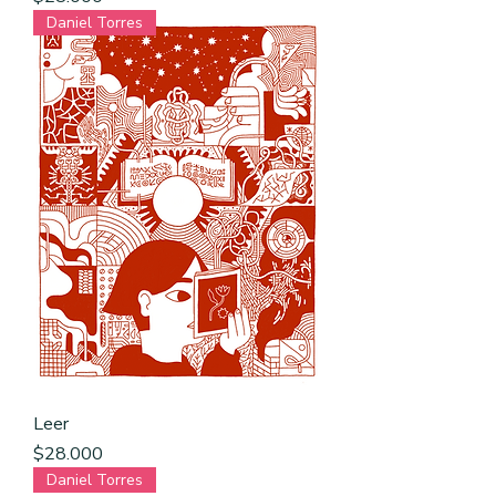
Daniel Torres
Leer
Precio
$28.000
Daniel Torres