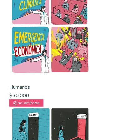
Humanos
Precio
$30.000
@holamirona