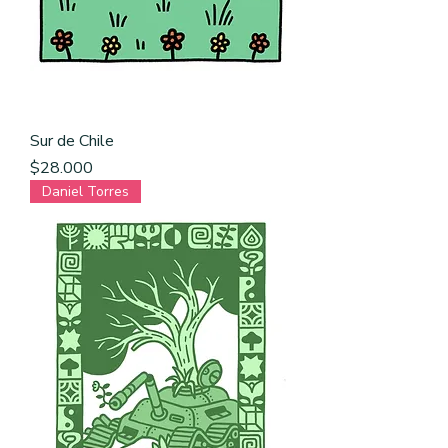
Sur de Chile
Precio
$28.000
Daniel Torres