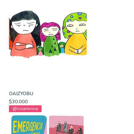
DAIZYOBU
Precio
$30.000
@holamirona