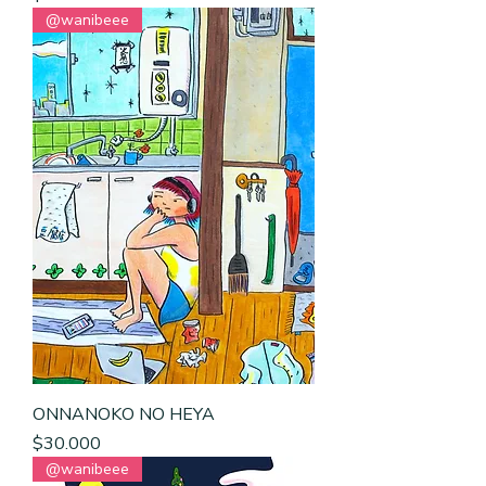
@wanibeee
ONNANOKO NO HEYA
Precio
$30.000
@wanibeee