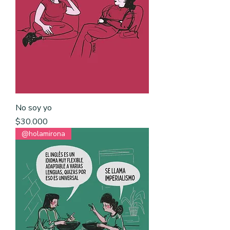
No soy yo
Precio
$30.000
@holamirona