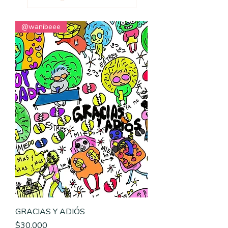
@wanibeee
GRACIAS Y ADIÓS
Precio
$30.000