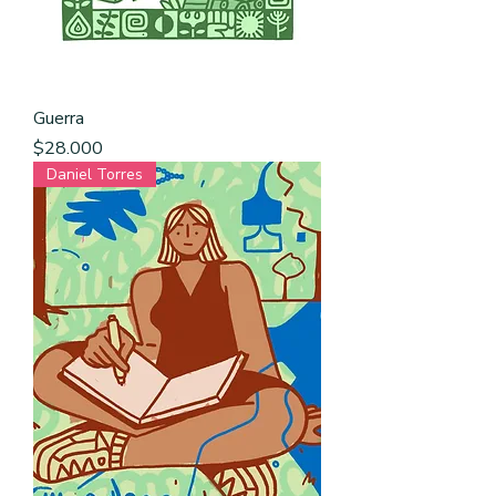
Guerra
Precio
$28.000
Daniel Torres